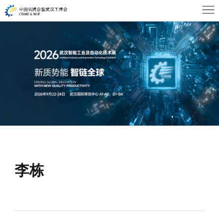
首
页
关
于
展
WHIA
商
观
中
众
活
心
中
动
新
心
及
闻
联
会
李栋
资
系
议
讯
我
们