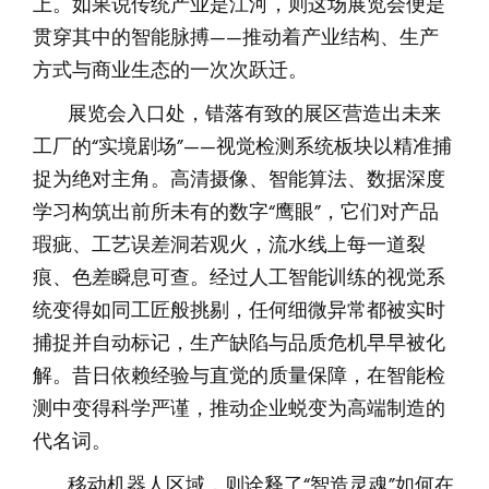
上。如果说传统产业是江河，则这场展览会便是
贯穿其中的智能脉搏——推动着产业结构、生产
方式与商业生态的一次次跃迁。
展览会入口处，错落有致的展区营造出未来
工厂的“实境剧场”——视觉检测系统板块以精准捕
捉为绝对主角。高清摄像、智能算法、数据深度
学习构筑出前所未有的数字“鹰眼”，它们对产品
瑕疵、工艺误差洞若观火，流水线上每一道裂
痕、色差瞬息可查。经过人工智能训练的视觉系
统变得如同工匠般挑剔，任何细微异常都被实时
捕捉并自动标记，生产缺陷与品质危机早早被化
解。昔日依赖经验与直觉的质量保障，在智能检
测中变得科学严谨，推动企业蜕变为高端制造的
代名词。
移动机器人区域，则诠释了“智造灵魂”如何在