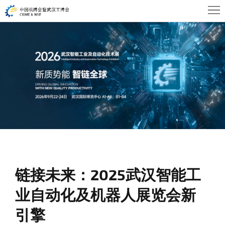
首
页
关
于
展
WHIA
商
观
中
众
活
心
中
动
新
心
及
闻
联
会
链接未来：2025武汉智能工
资
系
业自动化及机器人展览会新
议
讯
我
引擎
们