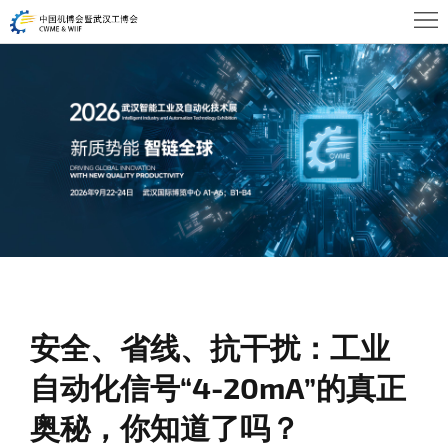
首
页
关
于
展
WHIA
商
观
中
众
活
心
中
动
新
心
及
闻
联
会
安全、省线、抗干扰：工业
资
系
自动化信号“4-20mA”的真正
议
讯
我
奥秘，你知道了吗？
们