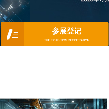
参展登记
THE EXHIBITION REGISTRATION