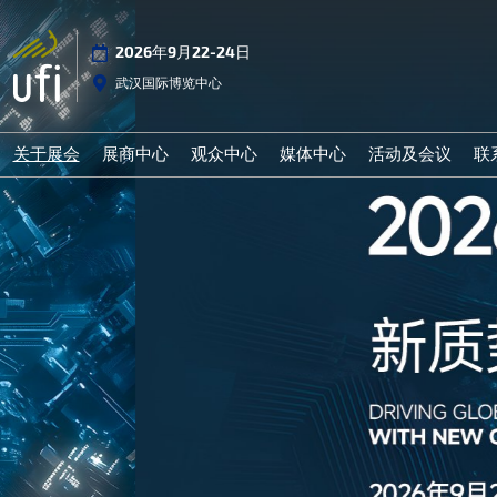
2026年9月22-24日
武汉国际博览中心
关于展会
展商中心
观众中心
媒体中心
活动及会议
联
展会介绍
参展申请
观众登记
行业资讯
2026年同期
组织机构
前往展馆
组团参观
合作媒体
活动及会议
展会亮点
战略合作伙伴
推荐展商
展会新闻
展会日程
展商提示
为何参观
人物访谈
展品范围
展品范围
展馆路线
上届回顾
参展费用
参观日程
拟邀嘉宾
下载中心
参观指南
奖项评选
酒店预订