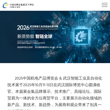
首
页
关
于
展
WHIA
商
观
中
众
活
心
中
动
新
心
及
闻
联
2025中国机电产品博览会 & 武汉智能工业及自动化
会
资
系
技术展于2025年10月11-13日在武汉国际博览中心圆满收
官。本届展会集品牌展示、技术推广、高端论坛、国际
议
讯
我
贸易为一体的全方位商贸平台，主要展示自动化领域的
新产品、新技术、新趋势，为展商和观众带来了别具一
们