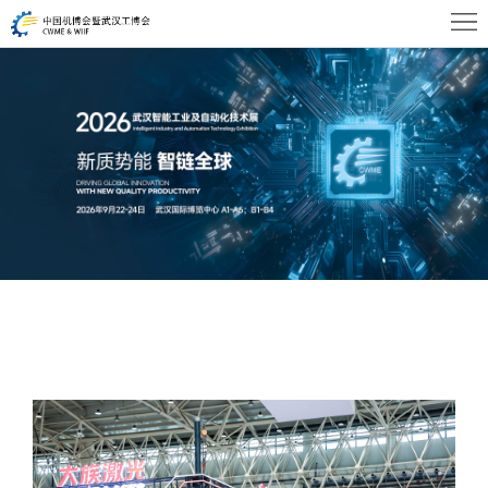
首
页
关
于
展
WHIA
商
观
中
众
活
心
中
动
新
心
及
闻
联
会
资
系
议
讯
我
们