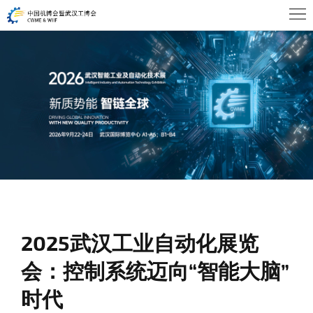
首
页
关
于
展
WHIA
商
观
中
众
活
心
中
动
新
心
及
闻
联
会
2025武汉工业自动化展览
资
系
会：控制系统迈向“智能大脑”
议
讯
我
时代
们