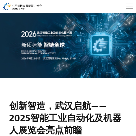
首
页
关
于
展
WHIA
商
观
中
众
活
心
中
动
新
心
及
闻
联
会
创新智造，武汉启航——
资
系
2025智能工业自动化及机器
议
讯
我
人展览会亮点前瞻
们