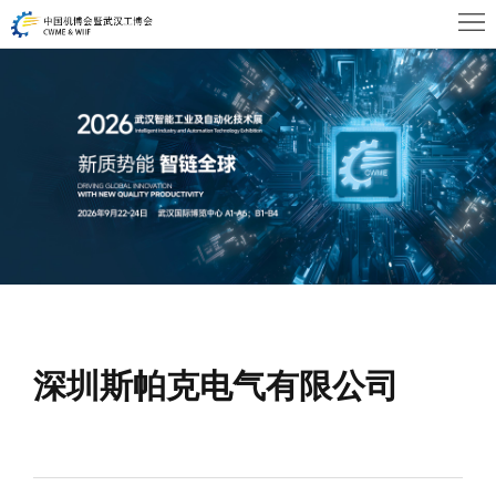
首
页
关
于
展
WHIA
商
观
中
众
活
心
中
动
新
心
及
闻
联
会
深圳斯帕克电气有限公司
资
系
议
讯
我
们