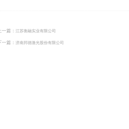
上一篇：
江苏衡融实业有限公司
下一篇：
济南邦德激光股份有限公司