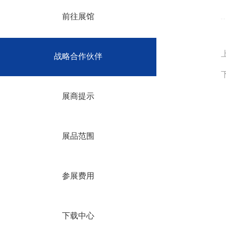
前往展馆
战略合作伙伴
展商提示
展品范围
参展费用
下载中心